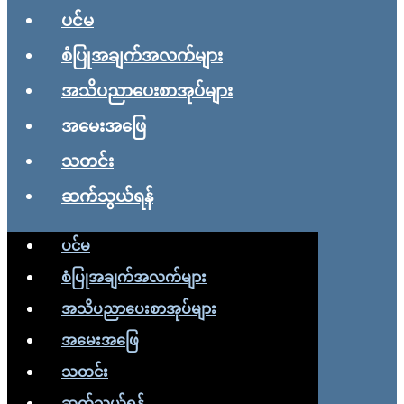
ပင်မ
စံပြုအချက်အလက်များ
အသိပညာပေးစာအုပ်များ
အမေးအဖြေ
သတင်း
ဆက်သွယ်ရန်
ပင်မ
စံပြုအချက်အလက်များ
အသိပညာပေးစာအုပ်များ
အမေးအဖြေ
သတင်း
ဆက်သွယ်ရန်