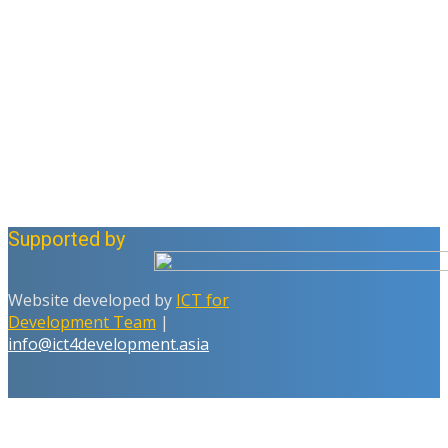
Supported by
Website developed by
ICT for
Development Team
|
info@ict4development.asia