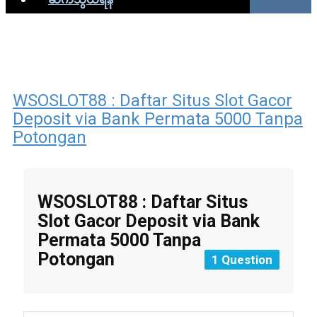
WSOSLOT88 : Daftar Situs Slot Gacor
Deposit via Bank Permata 5000 Tanpa
Potongan
WSOSLOT88 : Daftar Situs
Slot Gacor Deposit via Bank
Permata 5000 Tanpa
Potongan
1 Question