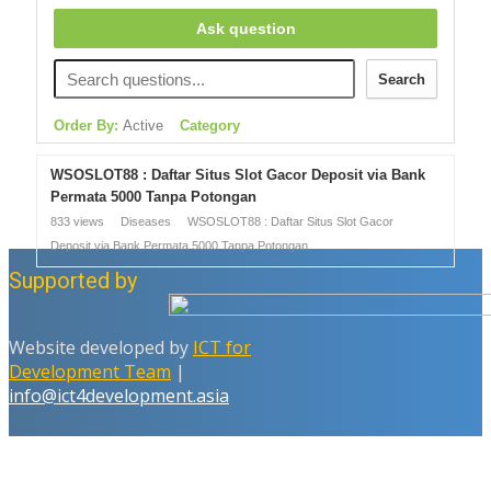
Ask question
Search
Order By:
Active
Category
WSOSLOT88 : Daftar Situs Slot Gacor Deposit via Bank
Permata 5000 Tanpa Potongan
833 views
Diseases
WSOSLOT88 : Daftar Situs Slot Gacor
Deposit via Bank Permata 5000 Tanpa Potongan
Supported by
Website developed by
ICT for
Development Team
|
info@ict4development.asia