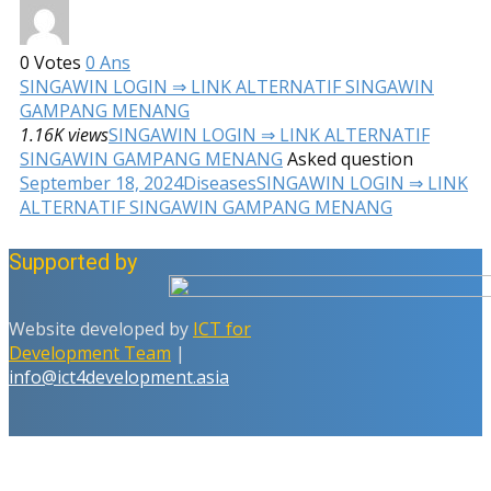
0
Votes
0
Ans
SINGAWIN LOGIN ⇒ LINK ALTERNATIF SINGAWIN
GAMPANG MENANG
1.16K views
SINGAWIN LOGIN ⇒ LINK ALTERNATIF
SINGAWIN GAMPANG MENANG
Asked question
September 18, 2024
Diseases
SINGAWIN LOGIN ⇒ LINK
ALTERNATIF SINGAWIN GAMPANG MENANG
Supported by
Website developed by
ICT for
Development Team
|
info@ict4development.asia