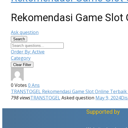
Rekomendasi Game Slot On
Ask question
Search
Order By:
Active
Category
Clear Filter
0
Votes
0
Ans
TRANSTOGEL Rekomendasi Game Slot Online Terbaik B
798 views
TRANSTOGEL
Asked question
May 9, 2024
Di
Supported by