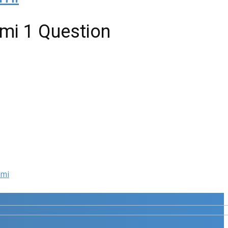
smi
1 Question
smi