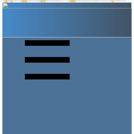
Skip
to
content