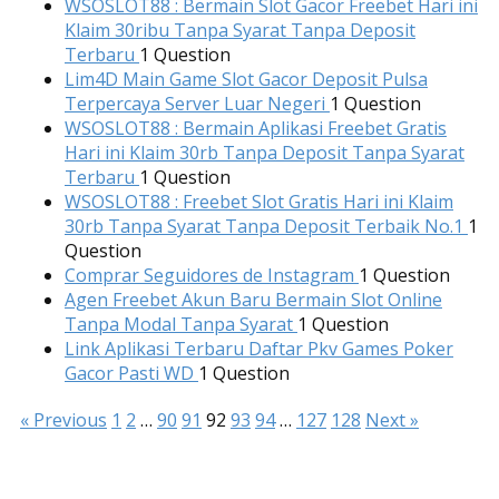
WSOSLOT88 : Bermain Slot Gacor Freebet Hari ini
Klaim 30ribu Tanpa Syarat Tanpa Deposit
Terbaru
1 Question
Lim4D Main Game Slot Gacor Deposit Pulsa
Terpercaya Server Luar Negeri
1 Question
WSOSLOT88 : Bermain Aplikasi Freebet Gratis
Hari ini Klaim 30rb Tanpa Deposit Tanpa Syarat
Terbaru
1 Question
WSOSLOT88 : Freebet Slot Gratis Hari ini Klaim
30rb Tanpa Syarat Tanpa Deposit Terbaik No.1
1
Question
Comprar Seguidores de Instagram
1 Question
Agen Freebet Akun Baru Bermain Slot Online
Tanpa Modal Tanpa Syarat
1 Question
Link Aplikasi Terbaru Daftar Pkv Games Poker
Gacor Pasti WD
1 Question
« Previous
1
2
…
90
91
92
93
94
…
127
128
Next »