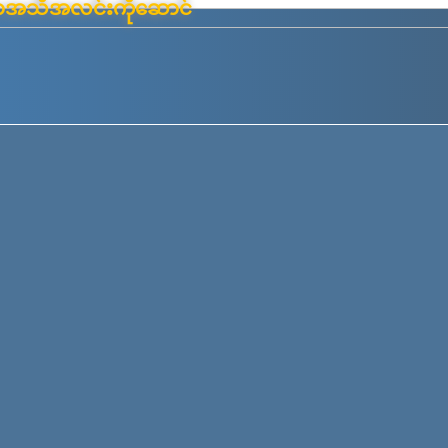
်းမာအသိအလင်းကိုဆောင်