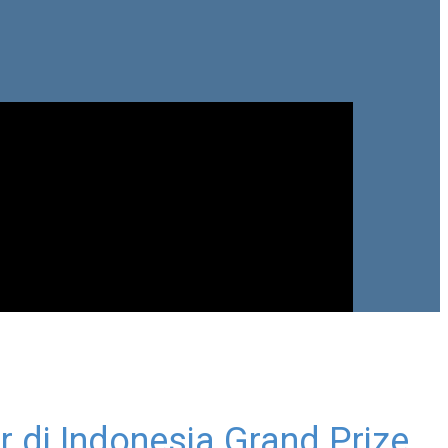
di Indonesia Grand Prize