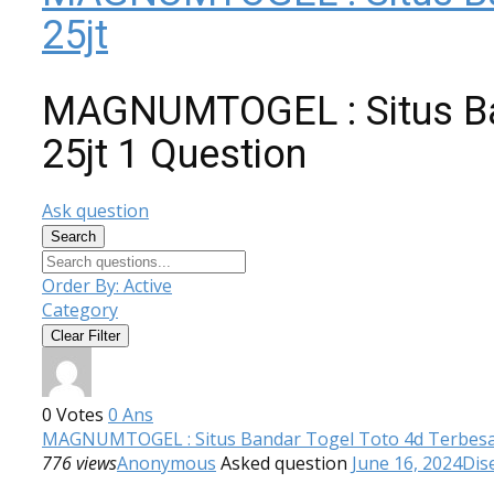
25jt
MAGNUMTOGEL : Situs Ban
25jt
1 Question
Ask question
Search
Order By:
Active
Category
Clear Filter
0
Votes
0
Ans
MAGNUMTOGEL : Situs Bandar Togel Toto 4d Terbesar 
776 views
Anonymous
Asked question
June 16, 2024
Dis