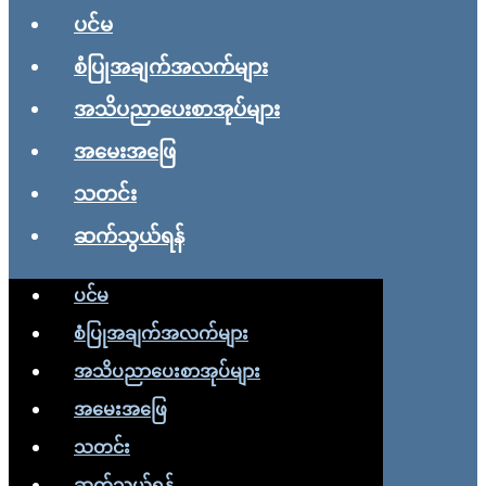
ပင်မ
စံပြုအချက်အလက်များ
အသိပညာပေးစာအုပ်များ
အမေးအဖြေ
သတင်း
ဆက်သွယ်ရန်
ပင်မ
စံပြုအချက်အလက်များ
အသိပညာပေးစာအုပ်များ
အမေးအဖြေ
သတင်း
ဆက်သွယ်ရန်