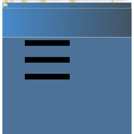
Skip
to
content