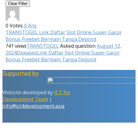
Clear Filter
0
Votes
0
Ans
TRANSTOGEL Link Daftar Slot Online Super Gacor
Bonus Freebet Bermain Tanpa Deposit
741 views
TRANSTOGEL
Asked question
August 12,
2024
Diseases
Link Daftar Slot Online Super Gacor
Bonus Freebet Bermain Tanpa Deposit
Supported by
Website developed by
ICT for
Development Team
|
info@ict4development.asia