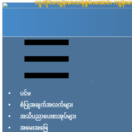
လူတိုင်းကျန်းမာသန်စွမ်းအောင်၊ ကျန
Skip
to
content
ပင်မ
စံပြုအချက်အလက်များ
အသိပညာပေးစာအုပ်များ
အမေးအဖြေ