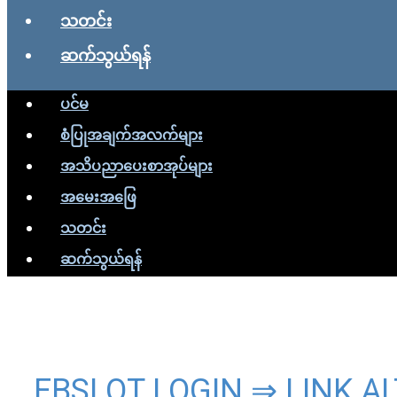
သတင်း
ဆက်သွယ်ရန်
ပင်မ
စံပြုအချက်အလက်များ
အသိပညာပေးစာအုပ်များ
အမေးအဖြေ
သတင်း
ဆက်သွယ်ရန်
FBSLOT LOGIN ⇒ LINK 