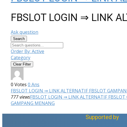
FBSLOT LOGIN ⇒ LINK 
Ask question
Search
Order By:
Active
Category
Clear Filter
0
Votes
0
Ans
FBSLOT LOGIN ⇒ LINK ALTERNATIF FBSLOT GAMPA
777 views
FBSLOT LOGIN ⇒ LINK ALTERNATIF FBSL
GAMPANG MENANG
Supported by