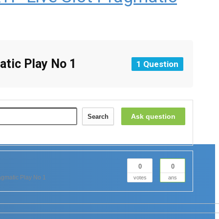
atic Play No 1
1 Question
Ask question
Search
0
0
agmatic Play No 1
votes
ans