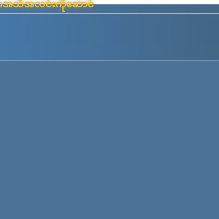
်းမာအသိအလင်းကိုဆောင်