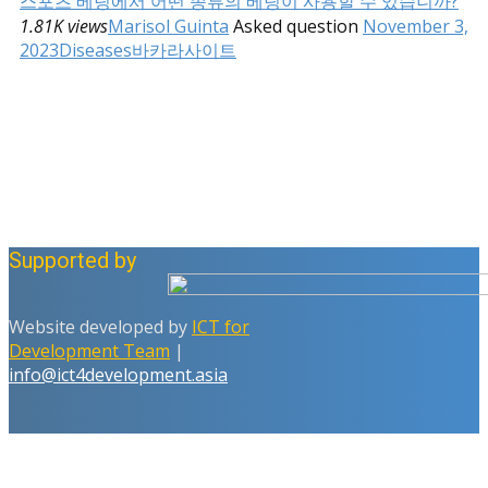
스포츠 베팅에서 어떤 종류의 베팅이 사용할 수 있습니까?
1.81K views
Marisol Guinta
Asked question
November 3,
2023
Diseases
바카라사이트
Supported by
Website developed by
ICT for
Development Team
|
info@ict4development.asia