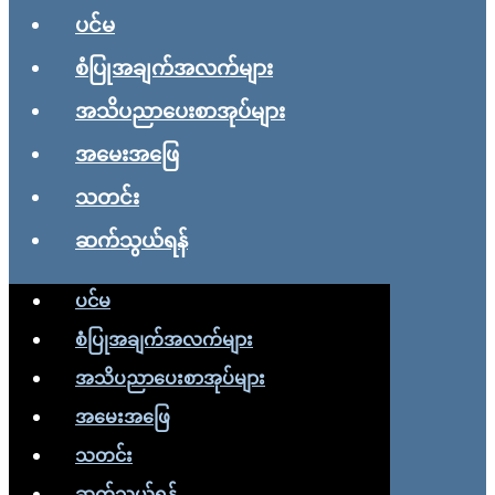
ပင်မ
စံပြုအချက်အလက်များ
အသိပညာပေးစာအုပ်များ
အမေးအဖြေ
သတင်း
ဆက်သွယ်ရန်
ပင်မ
စံပြုအချက်အလက်များ
အသိပညာပေးစာအုပ်များ
အမေးအဖြေ
သတင်း
ဆက်သွယ်ရန်