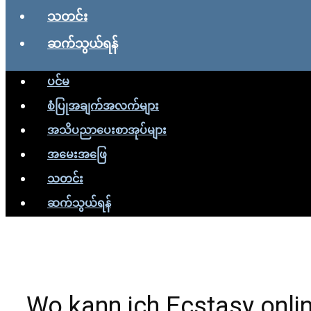
သတင်း
ဆက်သွယ်ရန်
ပင်မ
စံပြုအချက်အလက်များ
အသိပညာပေးစာအုပ်များ
အမေးအဖြေ
သတင်း
ဆက်သွယ်ရန်
Wo kann ich Ecstasy onli