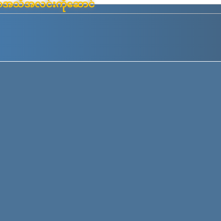
်းမာအသိအလင်းကိုဆောင်