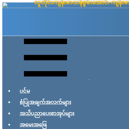
လူတိုင်းကျန်းမာသန်စွမ်းအောင်၊ ကျန
Skip
to
content
ပင်မ
စံပြုအချက်အလက်များ
အသိပညာပေးစာအုပ်များ
အမေးအဖြေ