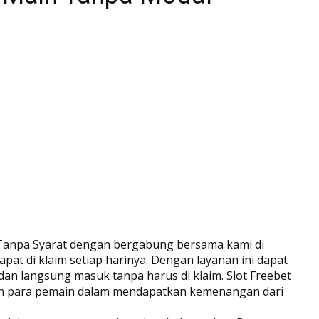
 Tanpa Syarat dengan bergabung bersama kami di
apat di klaim setiap harinya. Dengan layanan ini dapat
an langsung masuk tanpa harus di klaim. Slot Freebet
kan para pemain dalam mendapatkan kemenangan dari