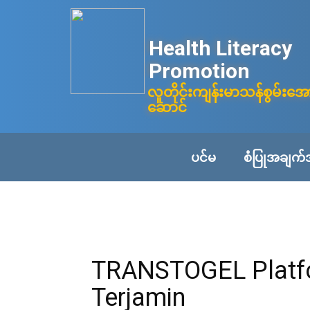
Health Litera​cy ​
Promotion
လူတိုင်းကျန်းမာသန်စွမ်းအ
ဆောင်
ပင်မ
စံပြုအချက
TRANSTOGEL Platfo
Terjamin