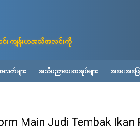
ောင်၊ ကျန်းမာအသိအလင်းကို
်အလက်များ
အသိပညာပေးစာအုပ်များ
အမေးအဖြေ
rm Main Judi Tembak Ikan 