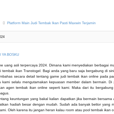
Platform Main Judi Tembak Ikan Pasti Maxwin Terjamin
024
I YA BOSKU
ne uang asli terpercaya 2024. Dimana kami menyediakan berbagai m
erti tembak ikan Transtogel. Bagi anda yang baru saja bergabung di 
mbahas secara detail tentang game judi tembak ikan online pada pa
aja kami selalu mengutamakan kepuasan member dalam bermain. Di z
an agen tembak ikan online seperti kami. Maka dari itu bergabung
bagus.
ntang keuntungan yang bakal kalian dapatkan jika bermain bersama a
atkan hadiah besar dengan mudah. Sudah ada banyak bettor yang m
kami. Oleh karena itu jangan heran kalau room atau pool tembak ikan o