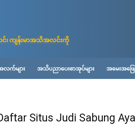
ောင်၊ ကျန်းမာအသိအလင်းကို
်အလက်များ
အသိပညာပေးစာအုပ်များ
အမေးအဖြေ
ftar Situs Judi Sabung Ayam