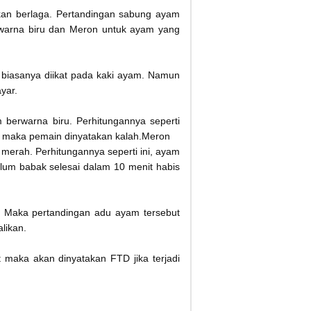
an berlaga. Pertandingan sabung ayam
rwarna biru dan Meron untuk ayam yang
 biasanya diikat pada kaki ayam. Namun
yar.
berwarna biru. Perhitungannya seperti
ah maka pemain dinyatakan kalah.Meron
erah. Perhitungannya seperti ini, ayam
um babak selesai dalam 10 menit habis
. Maka pertandingan adu ayam tersebut
likan.
maka akan dinyatakan FTD jika terjadi