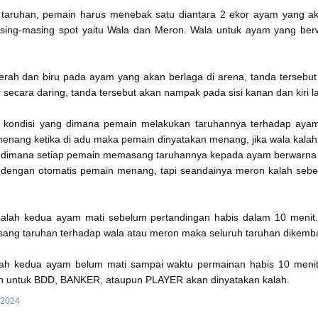
taruhan, pemain harus menebak satu diantara 2 ekor ayam yang ak
masing-masing spot yaitu Wala dan Meron. Wala untuk ayam yang be
ah dan biru pada ayam yang akan berlaga di arena, tanda tersebut
r secara daring, tanda tersebut akan nampak pada sisi kanan dan kiri la
 kondisi yang dimana pemain melakukan taruhannya terhadap ayam 
 menang ketika di adu maka pemain dinyatakan menang, jika wala kal
i dimana setiap pemain memasang taruhannya kepada ayam berwarna m
ngan otomatis pemain menang, tapi seandainya meron kalah sebel
alah kedua ayam mati sebelum pertandingan habis dalam 10 menit
ang taruhan terhadap wala atau meron maka seluruh taruhan dikemba
lah kedua ayam belum mati sampai waktu permainan habis 10 menit 
n untuk BDD, BANKER, ataupun PLAYER akan dinyatakan kalah.
, 2024