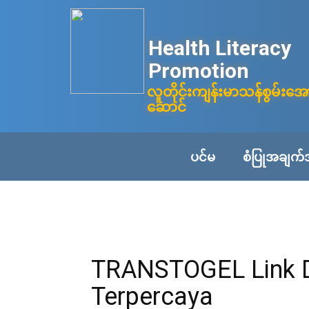
Health Litera​cy ​
Promotion
လူတိုင်းကျန်းမာသန်စွမ်းအ
ဆောင်
ပင်မ
စံပြုအချက
TRANSTOGEL Link Da
Terpercaya