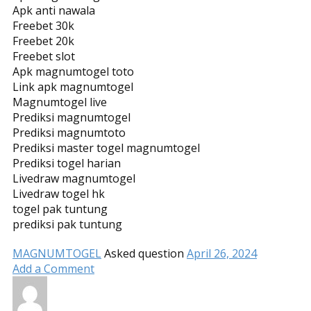
Apk anti nawala
Freebet 30k
Freebet 20k
Freebet slot
Apk magnumtogel toto
Link apk magnumtogel
Magnumtogel live
Prediksi magnumtogel
Prediksi magnumtoto
Prediksi master togel magnumtogel
Prediksi togel harian
Livedraw magnumtogel
Livedraw togel hk
togel pak tuntung
prediksi pak tuntung
MAGNUMTOGEL
Asked question
April 26, 2024
Add a Comment