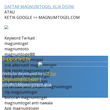
DAFTAR MAGNUMTOGEL KLIK DISINI
ATAU
KETIK GOOGLE >> MAGNUMTOGEL.COM
Keyword Terkait :
magumtogel
magnumtoto
magnumtogel88
Supported by
admin magnumtogel
link alternatif magnumtogel
link resmi magnumtogel
Website developed by
ICT for
link gacor magnumtogel
Development Team
|
cs admin magnumtogel
info@ict4development.asia
cs terbaik aktif 24 jam magnumtogel
rtp magnumtogel
bocoran magnumtogel
magnumtogel anti nawala
Apk magnumtogel