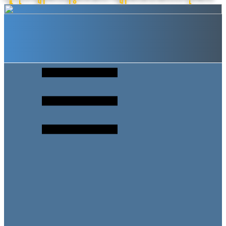
Skip
to
content