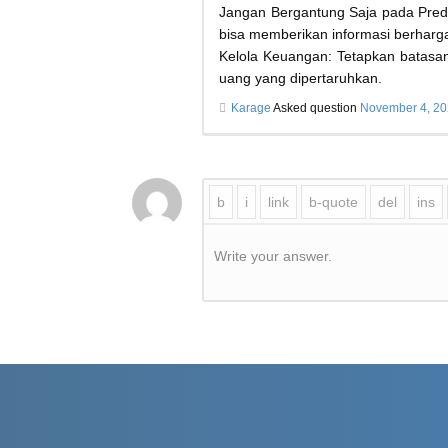
Jangan Bergantung Saja pada Predik
bisa memberikan informasi berharg
Kelola Keuangan: Tetapkan batasan
uang yang dipertaruhkan.
Karage
Asked question
November 4, 2
Write your answer.