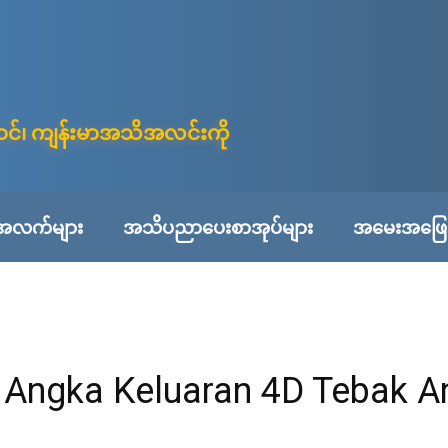
ောင်၊ ကျန်းမာအသိအလင်းကို
်အလက်များ
အသိပညာပေးစာအုပ်များ
အမေးအဖြေ
i Angka Keluaran 4D Tebak 