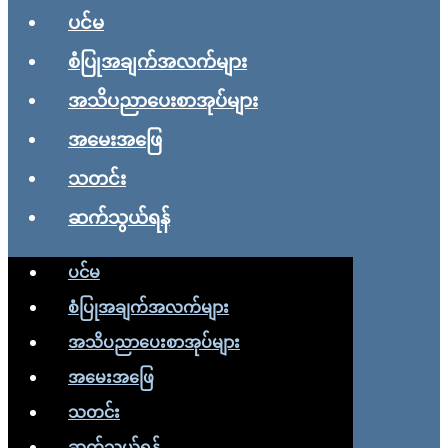
ပင်မ
စံပြုအချက်အလက်များ
အသိပညာပေးစာအုပ်များ
အမေးအဖြေ
သတင်း
ဆက်သွယ်ရန်
ပင်မ
စံပြုအချက်အလက်များ
အသိပညာပေးစာအုပ်များ
အမေးအဖြေ
သတင်း
ဆက်သွယ်ရန်