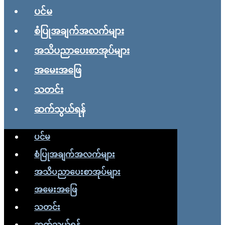
ပင်မ
စံပြုအချက်အလက်များ
အသိပညာပေးစာအုပ်များ
အမေးအဖြေ
သတင်း
ဆက်သွယ်ရန်
ပင်မ
စံပြုအချက်အလက်များ
အသိပညာပေးစာအုပ်များ
အမေးအဖြေ
သတင်း
ဆက်သွယ်ရန်