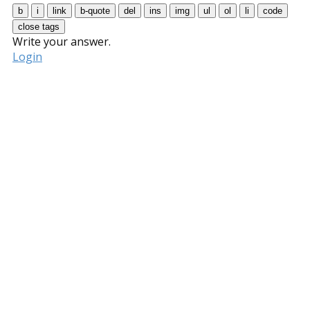
Write your answer.
Login