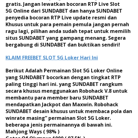
gratis. Jangan lewatkan bocoran RTP Live Slot
5G Online dari SUNDABET dan hanya SUNDABET
penyedia bocoran RTP Live update resmi dan
Khusus untuk para pemain pemula jangan pernah
ragu lagi, pilihan anda sudah tepat untuk memilih
situs SUNDABET yang gampang menang. Segera
bergabung di SUNDABET dan buktikan sendiri!
KLAIM FREEBET SLOT 5G Loker Hari Ini
Berikut Adalah Permainan Slot 5G Loker Online
yang SUNDABET bocorkan dengan tingkat RTP
paling tinggi hari ini. yang SUNDABET rangkum
secara khusus menggunakan Robohack V.8 untuk
membantu para member baru SUNDABET
mendapatkan Jackpot dan Maxwin. Robohack
SUNDABET desain khusus untuk membaca pola dan
winrate masing” permainan Slot 5G Loker.
beberapa jenis permainannya di bawah ini.
Mahjong Ways ( 98% )