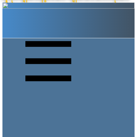
Skip
to
content