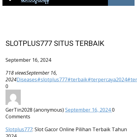
SLOTPLUS777 SITUS TERBAIK
September 16, 2024
718 views
September 16,
2024
Diseases
#slotplus777#terbaik#terpercaya2024#te
0
GerTin2028 (anonymous)
September 16, 2024
0
Comments
Slotplus777
: Slot Gacor Online Pilihan Terbaik Tahun
2024