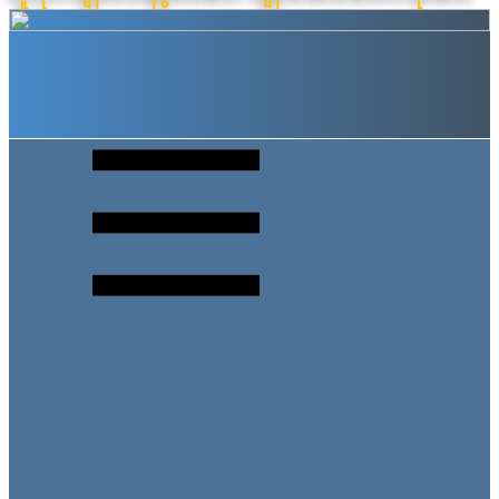
Skip
to
content