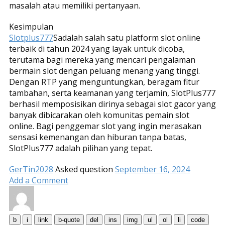
masalah atau memiliki pertanyaan.
Kesimpulan
Slotplus777
Sadalah salah satu platform slot online
terbaik di tahun 2024 yang layak untuk dicoba,
terutama bagi mereka yang mencari pengalaman
bermain slot dengan peluang menang yang tinggi.
Dengan RTP yang menguntungkan, beragam fitur
tambahan, serta keamanan yang terjamin, SlotPlus777
berhasil memposisikan dirinya sebagai slot gacor yang
banyak dibicarakan oleh komunitas pemain slot
online. Bagi penggemar slot yang ingin merasakan
sensasi kemenangan dan hiburan tanpa batas,
SlotPlus777 adalah pilihan yang tepat.
GerTin2028
Asked question
September 16, 2024
Add a Comment