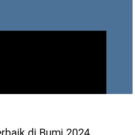
rbaik di Bumi 2024