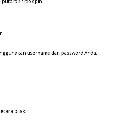
 putaran free spin.
r.
n menggunakan username dan password Anda.
cara bijak.