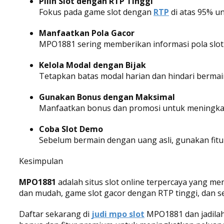
Pilih Slot dengan RTP Tinggi
Fokus pada game slot dengan
RTP
di atas 95% u
Manfaatkan Pola Gacor
MPO1881 sering memberikan informasi pola slot
Kelola Modal dengan Bijak
Tetapkan batas modal harian dan hindari bermai
Gunakan Bonus dengan Maksimal
Manfaatkan bonus dan promosi untuk meningkat
Coba Slot Demo
Sebelum bermain dengan uang asli, gunakan fi
Kesimpulan
MPO1881
adalah situs slot online terpercaya yang 
dan mudah, game slot gacor dengan RTP tinggi, dan 
Daftar sekarang di
judi mpo slot
MPO1881 dan jadilah