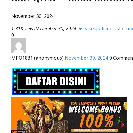
November 30, 2024
1.31K views
November 30, 2024
Diseases
judi mpo slot
mp
0
MPO1881 (anonymous)
November 30, 2024
0
Commen