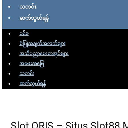
သတင်း
ဆက်သွယ်ရန်
ပင်မ
စံပြုအချက်အလက်များ
အသိပညာပေးစာအုပ်များ
အမေးအဖြေ
သတင်း
ဆက်သွယ်ရန်
Slot QRIS – Situs Slot88