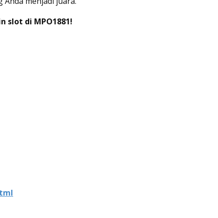
 Anda menjadi juara.
n slot di MPO1881!
html