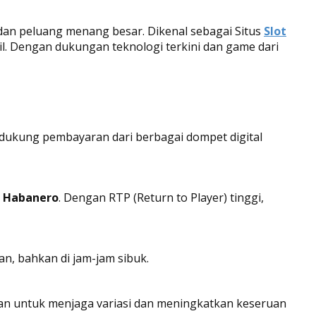
 dan peluang menang besar. Dikenal sebagai Situs
Slot
l. Dengan dukungan teknologi terkini dan game dari
dukung pembayaran dari berbagai dompet digital
n
Habanero
. Dengan RTP (Return to Player) tinggi,
, bahkan di jam-jam sibuk.
kan untuk menjaga variasi dan meningkatkan keseruan