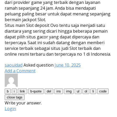
dari provider game yang terbaik dengan layanan
ramah sepanjang 24 jam. Anda bisa mendapati
peluang paling besar untuk dapat menang sepanjang
bermain jackpot Slot.
Situs main Slot deposit Ovo tentu saja menjadi satu
diantara yang sering dicari hingga beberapa pemain
dapat pilih situs gacor yang dapat dipercaya dan
terpercaya. Saat ini sudah datang dengan memberi
service terbaik sebagai situs judi Slot terbaik dan
online resmi terbaru dan terpercaya no 1 di Indonesia.
saouidad
Asked question
June 10, 2025
Add a Comment
Write your answer.
Login