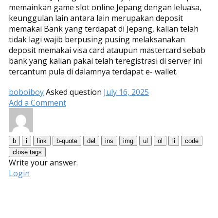
memainkan game slot online Jepang dengan leluasa,
keunggulan lain antara lain merupakan deposit
memakai Bank yang terdapat di Jepang, kalian telah
tidak lagi wajib berpusing pusing melaksanakan
deposit memakai visa card ataupun mastercard sebab
bank yang kalian pakai telah teregistrasi di server ini
tercantum pula di dalamnya terdapat e- wallet.
boboiboy
Asked question
July 16, 2025
Add a Comment
Write your answer.
Login