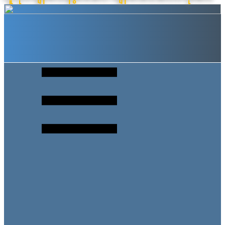
Skip
to
content