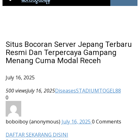
Situs Bocoran Server Jepang Terbaru
Resmi Dan Terpercaya Gampang
Menang Cuma Modal Receh
July 16, 2025
500 views
July 16, 2025
Diseases
STADIUMTOGEL88
0
boboiboy (anonymous)
July 16, 2025
0
Comments
DAFTAR SEKARANG DISINI