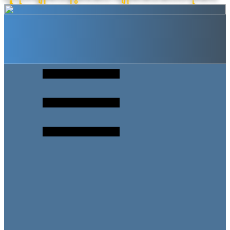
Skip
to
content