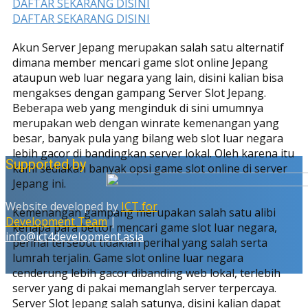
DAFTAR SEKARANG DISINI
DAFTAR SEKARANG DISINI
Akun Server Jepang merupakan salah satu alternatif
dimana member mencari game slot online Jepang
ataupun web luar negara yang lain, disini kalian bisa
mengakses dengan gampang Server Slot Jepang.
Beberapa web yang menginduk di sini umumnya
merupakan web dengan winrate kemenangan yang
besar, banyak pula yang bilang web slot luar negara
lebih gacor di bandingkan server lokal. Oleh karena itu
Supported by
kami sediakan banyak opsi game slot online di server
Jepang ini.
Website developed by
ICT for
Kemenangan gampang merupakan salah satu alibi
Development Team
|
kenapa para bettor mencari game slot luar negara,
info@ict4development.asia
perihal tersebut tidaklah perihal yang salah serta
lumrah terjalin. Game slot online luar negara
cenderung lebih gacor dibanding web lokal, terlebih
server yang di pakai memanglah server terpercaya.
Server Slot Jepang salah satunya, disini kalian dapat