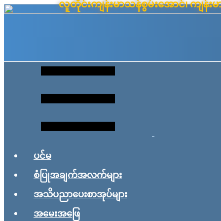
လူတိုင်းကျန်းမာသန်စွမ်းအောင်၊ ကျန
Skip
to
content
ပင်မ
စံပြုအချက်အလက်များ
အသိပညာပေးစာအုပ်များ
အမေးအဖြေ