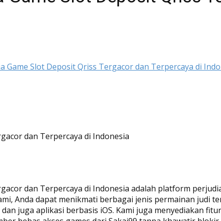
a Game Slot Deposit Qriss Tergacor dan Terpercaya di Indo
rgacor dan Terpercaya di Indonesia
gacor dan Terpercaya di Indonesia adalah platform perjudi
ami, Anda dapat menikmati berbagai jenis permainan judi te
 dan juga aplikasi berbasis iOS. Kami juga menyediakan fitu