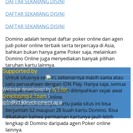
DAFTAR SEKARANG DISINI
DAFTAR SEKARANG DISINI
DAFTAR SEKARANG DISINI
Domino adalah tempat daftar poker online dan agen
judi poker online terbaik serta terpercaya di Asia,
bahkan bukan hanya game Poker saja, melainkan
Domino Online juga menyediakan banyak pilihan
taruhan kartu lainnya.
Supported by
Untuk situsnya sendiri, sebenarnya masih sama atau
satu perusahaan dengan IDN Play. Hanya saja, semua
Website developed by
ICT for
jenis permainan kartu sudah dilimpahkan sejak awal
Development Team
|
ke bagian Domino Online.
info@ict4development.asia
Terkait permainannya, kartu pada situs ini bisa
berjumlah 52 maupun 28 buah kartu Domino. Bisa
dikatakan bahwa permainan kartunya jauh lebih
lengkap di Domino daripada agen Poker online
lainnya.