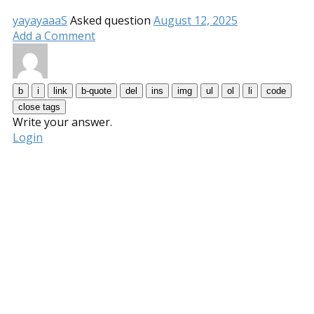
yayayaaaS
Asked question
August 12, 2025
Add a Comment
Write your answer.
Login