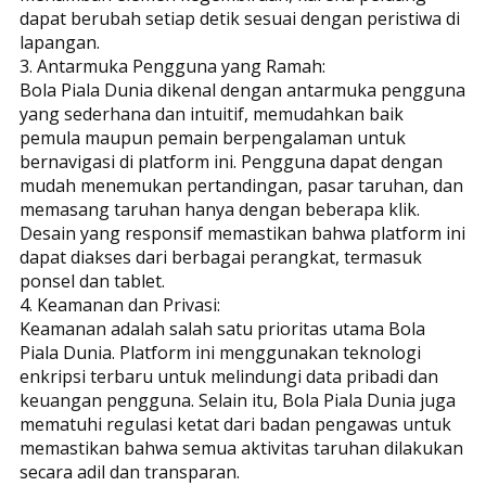
dapat berubah setiap detik sesuai dengan peristiwa di
lapangan.
3. Antarmuka Pengguna yang Ramah:
Bola Piala Dunia dikenal dengan antarmuka pengguna
yang sederhana dan intuitif, memudahkan baik
pemula maupun pemain berpengalaman untuk
bernavigasi di platform ini. Pengguna dapat dengan
mudah menemukan pertandingan, pasar taruhan, dan
memasang taruhan hanya dengan beberapa klik.
Desain yang responsif memastikan bahwa platform ini
dapat diakses dari berbagai perangkat, termasuk
ponsel dan tablet.
4. Keamanan dan Privasi:
Keamanan adalah salah satu prioritas utama Bola
Piala Dunia. Platform ini menggunakan teknologi
enkripsi terbaru untuk melindungi data pribadi dan
keuangan pengguna. Selain itu, Bola Piala Dunia juga
mematuhi regulasi ketat dari badan pengawas untuk
memastikan bahwa semua aktivitas taruhan dilakukan
secara adil dan transparan.