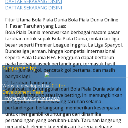
DAFTAR SEKARANG DISINI
DAFTAR SEKARANG DISINI
Fitur Utama Bola Piala Dunia Bola Piala Dunia Online
1. Pasar Taruhan yang Luas:
Bola Piala Dunia menawarkan berbagai macam pasar
taruhan untuk sepak Bola Piala Dunia, mulai dari liga
besar seperti Premier League Inggris, La Liga Spanyol,
Bundesliga Jerman, hingga kompetisi internasional
seperti Piala Dunia FIFA. Pengguna dapat bertaruh
pada berbagai aspek pertandingan, termasuk hasil
Supported by
akhir, jumlah gol, pencetak gol pertama, dan masih
banyak lagi.
2. Taruhan Langsung:
Website developed by
ICT for
Salah satu fitur unggulan dari Bola Piala Dunia adalah
Development Team
|
taruhan langsung atau live betting. Ini memungkinkan
info@ict4development.asia
pengguna untuk memasang taruhan selama
pertandingan berlangsung, memberikan kesempatan
untuk mengambil keuntungan dari dinamika
pertandingan yang berubah-ubah. Taruhan langsung
menambah elemen kegembiraan, karena peluang