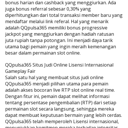
bonus harian dan cashback yang menggiurkan. Ada
juga bonus referral sebesar 0,30% yang
diperhitungkan dari total transaksi member baru yang
mendaftar melalui link referal. Hal yang menarik
adalah QQpulsa365 memiliki bonus progressive
jackpot yang menggiurkan dengan hadiah ratusan
juta rupiah tanpa potongan. Ini menjadi daya tarik
utama bagi pemain yang ingin meraih kemenangan
besar dalam permainan slot online.
QQpulsa365 Situs Judi Online Lisensi Internasional
Gameplay Fair
Salah satu hal yang membuat situs judi online
QQpulsa365 menjadi pilihan utama para pemain
adalah akses bocoran live RTP slot online real time.
Dengan fitur ini, pemain dapat melihat informasi
tentang persentase pengembalian (RTP) dari setiap
permainan slot secara langsung, sehingga mereka
dapat membuat keputusan bermain yang lebih cerdas.
QQpulsa365 telah memperoleh Lisensi internasional,
menunjukkan komitmen mereka terhadap integritas