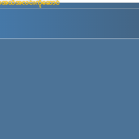
်းမာအသိအလင်းကိုဆောင်