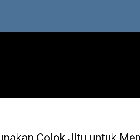
akan Colok Jitu untuk Men