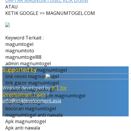
DAFTAR MAGNUMTOGEL KLIK DISINI
ATAU
KETIK GOOGLE >> MAGNUMTOGEL.COM
Keyword Terkait :
magumtogel
magnumtoto
magnumtogel88
admin magnumtogel
Supported by
link alternatif magnumtogel
link resmi magnumtogel
link gacor magnumtogel
Website developed by
ICT for
cs admin magnumtogel
Development Team
|
cs terbaik aktif 24 jam magnumtogel
info@ict4development.asia
rtp magnumtogel
bocoran magnumtogel
magnumtogel anti nawala
Apk magnumtogel
Apk anti nawala