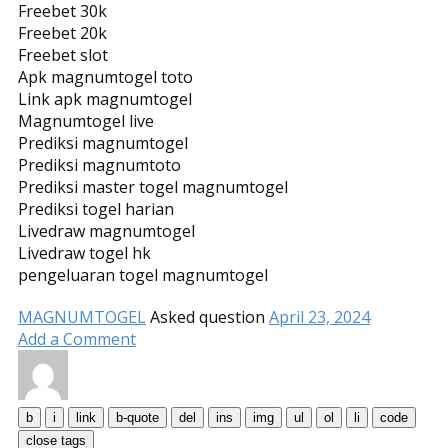
Freebet 30k
Freebet 20k
Freebet slot
Apk magnumtogel toto
Link apk magnumtogel
Magnumtogel live
Prediksi magnumtogel
Prediksi magnumtoto
Prediksi master togel magnumtogel
Prediksi togel harian
Livedraw magnumtogel
Livedraw togel hk
pengeluaran togel magnumtogel
MAGNUMTOGEL
Asked question
April 23, 2024
Add a Comment