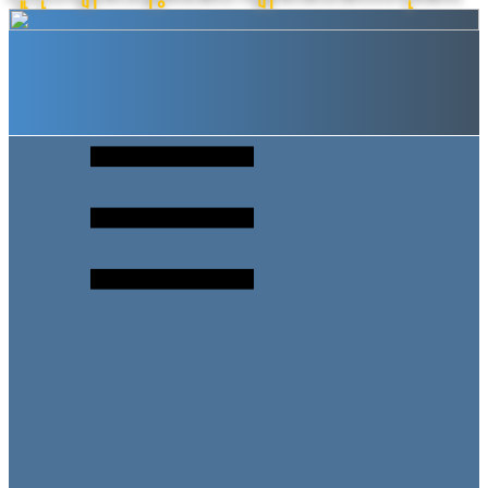
Skip
to
content