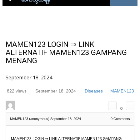
MAMEN123 LOGIN ⇒ LINK
ALTERNATIF MAMEN123 GAMPANG
MENANG
September 18, 2024
822 views
September 18, 2024
Diseases
MAMEN123
0
MAMEN123 (anonymous)
September 18, 2024
0
Comments
MAMEN123 LOGIN ⇒ LINK ALTERNATIF MAMEN123 GAMPANG