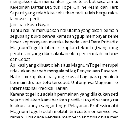
mengakses dan memainkan game tersebut secara mudah d
Kelebihan Daftar Di Situs Togel Online Resmi dan T
Seperti yang telah kita sebutkan tadi, telah bergerak
lainnya seperti :
Jaminan Pasti Bayar
Tentu hal ini merupakan hal utama yang dicari pemain
segudang bukti bahwa kami sanggup membayar kemena
besar kepercayaan mereka kepada kami.Data Pribadi
MagnumTogel telah menerapkan teknologi yang canggi
peraturan yang diberlakukan oleh pemerintah Indones
dan Cepat
Aplikasi yang dibuat oleh situs MagnumTogel merupa
tidak akan pernah mengalami lag.Penyediaan Pasaran
Hal ini merupakan hal yang krusial bagi para pemain
bermain di situs toto tersebut. Untungnya MagnumTo
Internasional.Prediksi Harian
Karena togel itu adalah permainan yang dilakukan set
saja disini akan kami berikan prediksi togel secara gr
keakuratannya sangat tinggi.Pelayanan Professional
MagnumTogel sudah melatih tim customer service nya 
ramah. Tidak ada kendala member yang tidak bisa me