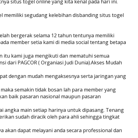
situs togel online yang kita kenal pada hari ini.
el memiliki segudang kelebihan disbanding situs togel
telah bergerak selama 12 tahun tentunya memiliki
a member setia kami di media social tentang betapa
n itu kami juga mengikuti dan mematuhi semua
si dari PAGCOR ( Organiasi Judi Dunia).Akses Mudah
dapat dengan mudah mengaksesnya serta jaringan yang
an maka semakin tidak bosan lah para member yang
nkan baik pasaran nasional maupun pasaran
yai angka main setiap harinya untuk dipasang. Tenang
berikan sudah diracik oleh para ahli sehingga tingkat
a akan dapat melayani anda secara professional dan