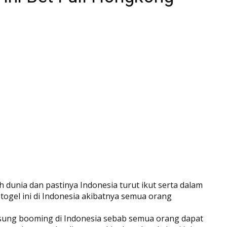
 dunia dan pastinya Indonesia turut ikut serta dalam
gel ini di Indonesia akibatnya semua orang
ngsung booming di Indonesia sebab semua orang dapat