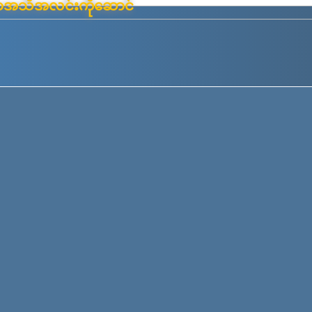
်းမာအသိအလင်းကိုဆောင်