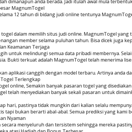
imanapun anda berada. Jadi itulah awal mula terbentuknya 
erbesar MagnumTogel
 selama 12 tahun di bidang judi online tentunya MagnumTog
 togel dalam memilih situs judi online. MagnumTogel yang 
ngan member selama puluhan tahun. Bisa dicek juga kepad
 dan Keamanan Terjaga
h untuk melindungi semua data pribadi membernya. Selai
ia. Bukti terkuat adalah MagnumTogel telah menerima lisen
kan aplikasi canggih dengan model terbaru. Artinya anda 
 Togel Terlengkap
 togel online, Semakin banyak pasaran togel yang disediak
gel telah menyediakan banyak sekali pasaran untuk dimai
iap hari, pastinya tidak mungkin dari kalian selalu mempun
atis tapi bukan berarti abal-abal. Semua prediksi yang kami 
 dan Nyaman
secara menyeluruh dan tersistem sehingga mereka pastiny
reka atasi.Hadiah dan Bonus Terbesar