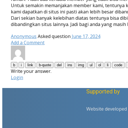
Untuk semakin memanjakan member kami, tentunya kam
kami dapatkan di situs ini pasti akan lebih besar dib
Dari sekian banyak kelebihan diatas tentunya bisa di
dibandingkan situs lainnya. Jadi bagi anda yang mas
Anonymous
Asked question
June 17, 2024
Add a Comment
Write your answer.
Login
Supported by
Website developed