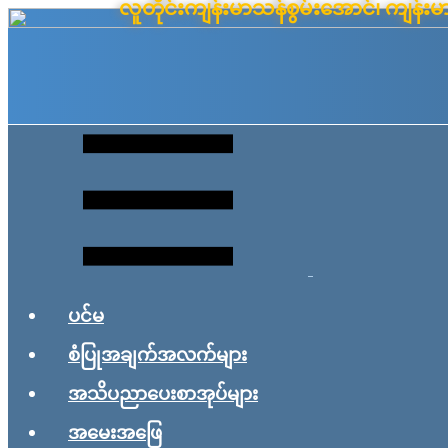
လူတိုင်းကျန်းမာသန်စွမ်းအောင်၊ ကျန
Skip
to
content
ပင်မ
စံပြုအချက်အလက်များ
အသိပညာပေးစာအုပ်များ
အမေးအဖြေ