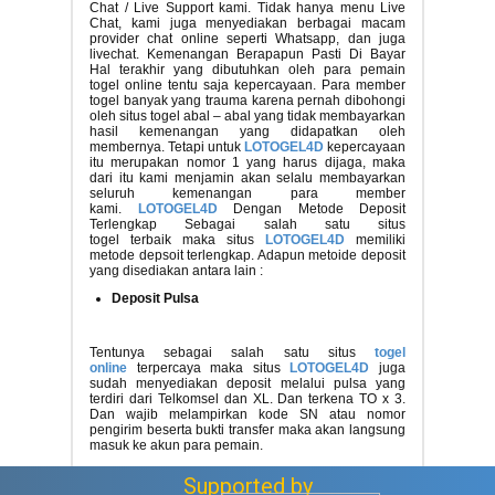
Chat / Live Support kami. Tidak hanya menu Live
Chat, kami juga menyediakan berbagai macam
provider chat
online
seperti Whatsapp, dan juga
livechat. Kemenangan Berapapun Pasti Di Bayar
Hal terakhir yang dibutuhkan oleh para pemain
togel
online
tentu saja kepercayaan. Para member
togel banyak yang trauma karena pernah dibohongi
oleh situs togel abal – abal yang tidak membayarkan
hasil kemenangan yang didapatkan oleh
membernya. Tetapi untuk
LOTOGEL4D
kepercayaan
itu merupakan nomor 1 yang harus dijaga, maka
dari itu kami menjamin akan selalu membayarkan
seluruh kemenangan para member
kami.
LOTOGEL4D
Dengan Metode Deposit
Terlengkap Sebagai salah satu situs
togel
terbaik
maka situs
LOTOGEL4D
memiliki
metode depsoit terlengkap. Adapun metoide deposit
yang disediakan antara lain :
Deposit Pulsa
Tentunya sebagai salah satu situs
togel
online
terpercaya maka situs
LOTOGEL4D
juga
sudah menyediakan deposit melalui pulsa yang
terdiri dari Telkomsel dan XL. Dan terkena TO x 3.
Dan wajib melampirkan kode SN atau nomor
pengirim beserta bukti transfer maka akan langsung
masuk ke akun para pemain.
Supported by