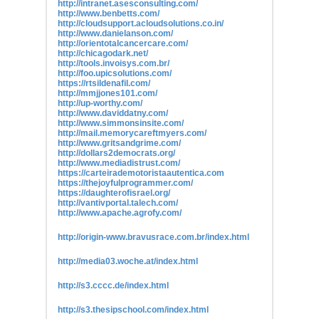
http://intranet.asesconsulting.com/
http://www.benbetts.com/
http://cloudsupport.acloudsolutions.co.in/
http://www.danielanson.com/
http://orientotalcancercare.com/
http://chicagodark.net/
http://tools.invoisys.com.br/
http://foo.upicsolutions.com/
https://rtsildenafil.com/
http://mmjjones101.com/
http://up-worthy.com/
http://www.daviddatny.com/
http://www.simmonsinsite.com/
http://mail.memorycareftmyers.com/
http://www.gritsandgrime.com/
http://dollars2democrats.org/
http://www.mediadistrust.com/
https://carteirademotoristaautentica.com
https://thejoyfulprogrammer.com/
https://daughterofisrael.org/
http://vantivportal.talech.com/
http://www.apache.agrofy.com/
http://origin-www.bravusrace.com.br/index.html
http://media03.woche.at/index.html
http://s3.cccc.de/index.html
http://s3.thesipschool.com/index.html