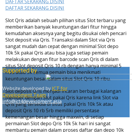
DAFTAR SEKARANG DISINI
DAFTAR SEKARANG DISINI
Slot Qris adalah sebuah pilihan situs Slot terbaru yang
memberikan banyak keuntungan dari fitur hingga
kemudahan aksesnya yang begitu disukai oleh pencari
Slot deposit via Qris. Transaksi dalam Slot via Qris
sangat mudah dan cepat dengan minimal Slot depo
10k 5k pakai Qris atau bisa juga setiap pemain
melakukan dengan fitur barcode scan Qris di dalam
situs Slot deposit Qris 10 rb dengan hanya minimal 5
Supported by
ribu atau 5k semua pemain bisa menikmati
keuntungan besar dalam situs Slot Qris 10 ribu.
Website developed by
ICT for
Slot deposit Qris menjadi incaran berbagai kalangan
Development Team
|
member dengan Slot pakai Qris karena link Slot via
info@ict4development.asia
Qris yang tersedia di situs pakai Qris 10k 5k atau
deposit Qris 10 rb 5rb memiliki persentase
kemenangan besar hingga maxwin, di setiap
permainan Slot depo Qris 10k 5k hari ini sangat
membantu pemain dalam proses daftar dan depo 10k