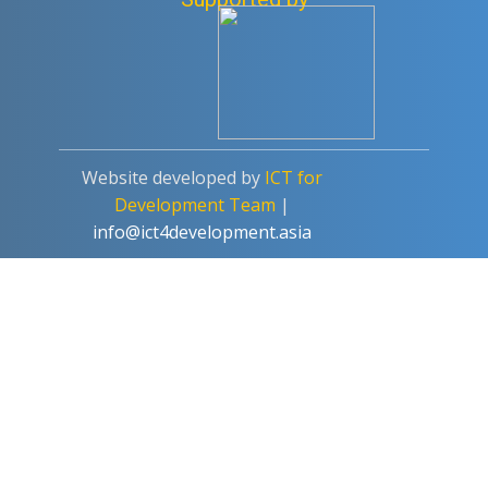
Add a Comment
Write your answer.
Website developed by
ICT for
Development Team
|
info@ict4development.asia
Login