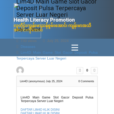
Lim4D Main Game Slot Gacor
Deposit Pulsa Terpercaya
Server Luar Negeri
Health Litera​cy ​Promotion
လူတိုင်းကျန်းမာသန်စွမ်းအောင်၊ ကျန်းမာအသိ
July 25, 2024
အလင်းကိုဆောင်
730 views
July 25, 2024
Diseases
Lim4D Main Game Slot Gacor Deposit Pulsa
Terpercaya Server Luar Negeri
0
Lim4D (anonymous)
July 25, 2024
0
Comments
Lim4D Main Game Slot Gacor Deposit Pulsa
Terpercaya Server Luar Negeri
DAFTAR LIM4D KLIK DISINI
DAFTAR LIM4D KLIK DISINI