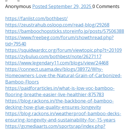
Anonymous
Posted September 29, 2025
0
Comments
https://fanlist.com/bothbest/
https://zeustrahub.osloop.com/read-blog/29268
https://bamboochopsticks.storeinfo.jp/posts/57506388
https://www.freebeg.com/forum/showthread.php?
tid=79540
https://squidwardcc.org/forum/viewtopic.php?t=20109
https://zybuluo.com/bothbest/note/2627117
https://www.legendary11.com/blogs/view/24468
https://connect.usama.dev/blogs/38972/Why-
Homeowners-Love-the-Natural-Grain-of-Carbonized-
Bamboo-Floors
https://paidforarticles.in/what-is-low-voc-bamboo-
flooring-breathe-easier-live-healthier-875783
https://blog.rackons.in/the-backbone-of-bamboo-
decking-how-glue-quality-ensures-longevity
https://blog.rackons.in/weatherproof-bamboo-decks-
ensuring-longevity-and-sustainability-for-15-years
https://gcmediaarts.com/sportsrap/index.php?