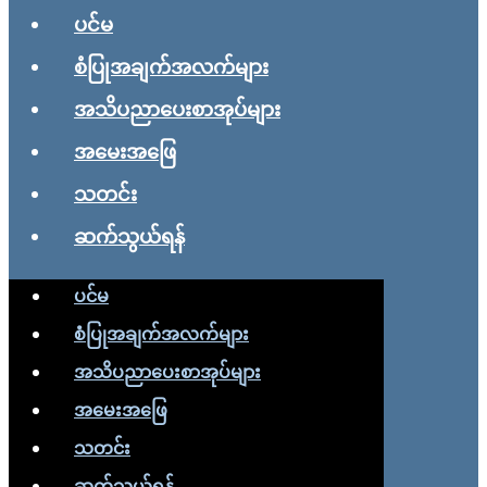
ပင်မ
စံပြုအချက်အလက်များ
အသိပညာပေးစာအုပ်များ
အမေးအဖြေ
သတင်း
ဆက်သွယ်ရန်
ပင်မ
စံပြုအချက်အလက်များ
အသိပညာပေးစာအုပ်များ
အမေးအဖြေ
သတင်း
ဆက်သွယ်ရန်