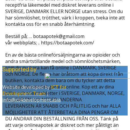
receptfria läkemedel med diskret leverans online i
SVERIGE, DANMARK ELLER NORGE utan stress. Om du
har sömnlöshet, trötthet, värk i kroppen, tveka inte att
kontakta oss för en snabb återhämtning.
Beställ på; … botaapotek@gmail.com
vår webbplats; .. https://botaapotek.com/
En av de bästa onlineförsäljningarna av opioider och
andra smärtstillande medel och sömnlöshetsmärken,
som du nu bara kan få online i DANMARK, SVERIGE
Supported by
och NORGE. De flesta har bråttom att köpa direkt från
butiken, kontakta dem bara om du tycker att detta
ökar din läkemedelsgaranti online. Köp ett av dina
Website developed by
ICT for
piller och sömntabletter i SVERIGE, DANMARK, NORGE,
Development Team
|
BULGARIEN och NEDERLÄNDERNA
info@ict4development.asia
LEVERANSEN ÄR SNABB OCH PÅLITLIG och har ALLA
MÖJLIGHETER ATT ÅTERBETALA DINA PENGAR OM
DU ÄNDRAR DIN BESTÄLLNING FRÅN OSS. Tänk på
att varje onlineapotek är diskret och mer pålitligt än