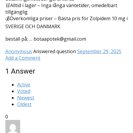
🛒Alltid i lager – Inga långa väntetider, omedelbart
tillgänglig
💰Överkomliga priser – Bästa pris för Zolpidem 10 mg i
SVERIGE OCH DANMARK
beställ på; … botaapotek@gmail.com
Anonymous
Answered question
September 29, 2025
Add a Comment
1
Answer
Active
Voted
Newest
Oldest
0