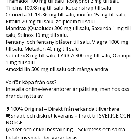
Tramadol 100 mg till salu, Rohypnol 2 mg till salu,
Tilidine 100/8 mg till salu, kodeinsirap till salu
Concerta XL 18-36 mg till salu, morfin 15 mg till salu,
Ritalin 20 mg till salu, zolpidem till salu
Mandrax (Quaalude) 300 mg till salu, Saxenda 1 mg till
salu, Stilnox 10 mg till salu,
Fentanyl och fentanylplåster till salu, Viagra 1000 mg
till salu, Metadon 40 mg till salu
Subutex 8 mg till salu, LYRICA 300 mg till salu, Ozempic
1 mg till salu
Amoxicillin 500 mg till salu och många andra
Varför köpa från oss?
Inte alla online-leverantörer är pålitliga, men hos oss
drar du nytta av:
💊100% Original – Direkt från erkända tillverkare
🚚Snabb och diskret leverans – Frakt till SVERIGE OCH
NORGE
🔒Säker och enkel beställning – Sekretess och säkra
betalningsmetoder garanteras