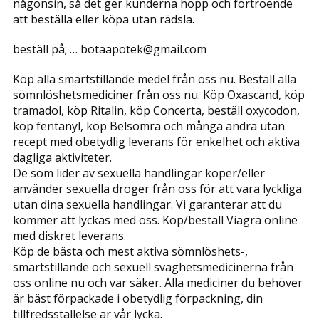
någonsin, så det ger kunderna hopp och förtroende
att beställa eller köpa utan rädsla.
beställ på; … botaapotek@gmail.com
Köp alla smärtstillande medel från oss nu. Beställ alla
sömnlöshetsmediciner från oss nu. Köp Oxascand, köp
tramadol, köp Ritalin, köp Concerta, beställ oxycodon,
köp fentanyl, köp Belsomra och många andra utan
recept med obetydlig leverans för enkelhet och aktiva
dagliga aktiviteter.
De som lider av sexuella handlingar köper/eller
använder sexuella droger från oss för att vara lyckliga
utan dina sexuella handlingar. Vi garanterar att du
kommer att lyckas med oss. Köp/beställ Viagra online
med diskret leverans.
Köp de bästa och mest aktiva sömnlöshets-,
smärtstillande och sexuell svaghetsmedicinerna från
oss online nu och var säker. Alla mediciner du behöver
är bäst förpackade i obetydlig förpackning, din
tillfredsställelse är vår lycka.