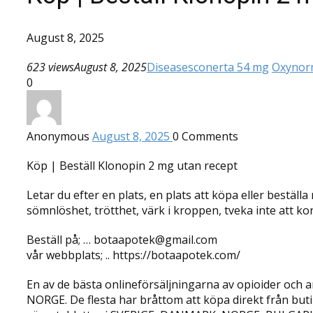
August 8, 2025
623 views
August 8, 2025
Diseases
conerta 54 mg
Oxynor
0
Anonymous
August 8, 2025
0
Comments
Köp | Beställ Klonopin 2 mg utan recept
Letar du efter en plats, en plats att köpa eller best
sömnlöshet, trötthet, värk i kroppen, tveka inte att k
Beställ på; … botaapotek@gmail.com
vår webbplats; .. https://botaapotek.com/
En av de bästa onlineförsäljningarna av opioider oc
NORGE. De flesta har bråttom att köpa direkt från buti