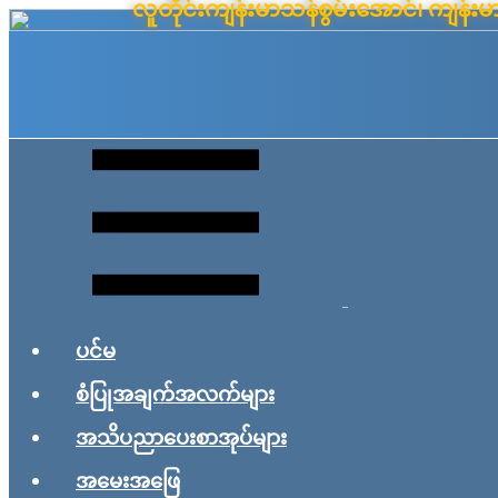
လူတိုင်းကျန်းမာသန်စွမ်းအောင်၊ ကျန
Skip
to
content
ပင်မ
စံပြုအချက်အလက်များ
အသိပညာပေးစာအုပ်များ
အမေးအဖြေ