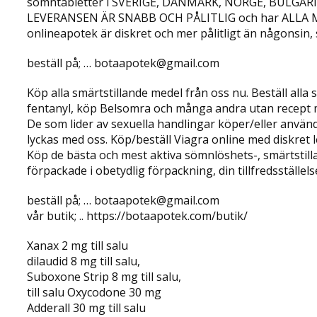
sömntabletter i SVERIGE, DANMARK, NORGE, BULGA
LEVERANSEN ÄR SNABB OCH PÅLITLIG och har ALLA 
onlineapotek är diskret och mer pålitligt än någonsin,
beställ på; … botaapotek@gmail.com
Köp alla smärtstillande medel från oss nu. Beställ all
fentanyl, köp Belsomra och många andra utan recept me
De som lider av sexuella handlingar köper/eller använd
lyckas med oss. Köp/beställ Viagra online med diskret 
Köp de bästa och mest aktiva sömnlöshets-, smärtstill
förpackade i obetydlig förpackning, din tillfredsställelse
beställ på; … botaapotek@gmail.com
vår butik; .. https://botaapotek.com/butik/
Xanax 2 mg till salu
dilaudid 8 mg till salu,
Suboxone Strip 8 mg till salu,
till salu Oxycodone 30 mg
Adderall 30 mg till salu