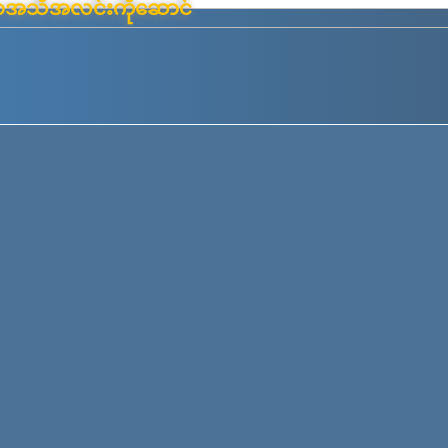
်းမာအသိအလင်းကိုဆောင်