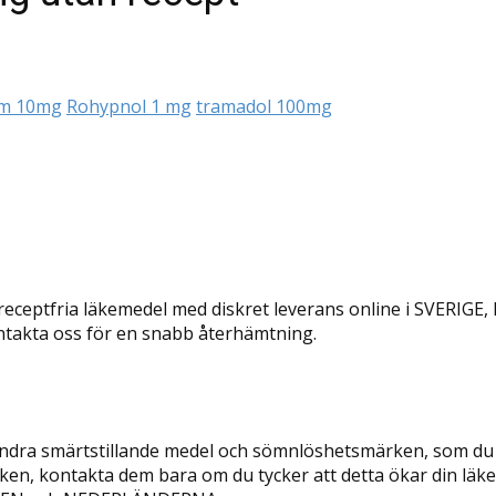
m 10mg
Rohypnol 1 mg
tramadol 100mg
älla receptfria läkemedel med diskret leverans online i SVE
ontakta oss för en snabb återhämtning.
h andra smärtstillande medel och sömnlöshetsmärken, som d
ken, kontakta dem bara om du tycker att detta ökar din läkem