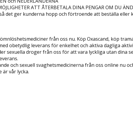
RIEN och NEDERLÄNDERNA
MÖJLIGHETER ATT ÅTERBETALA DINA PENGAR OM DU ÄNDRA
 så det ger kunderna hopp och förtroende att beställa eller 
a sömnlöshetsmediciner från oss nu. Köp Oxascand, köp trama
d obetydlig leverans för enkelhet och aktiva dagliga aktivi
er sexuella droger från oss för att vara lyckliga utan dina s
leverans.
ande och sexuell svaghetsmedicinerna från oss online nu och
 är vår lycka.