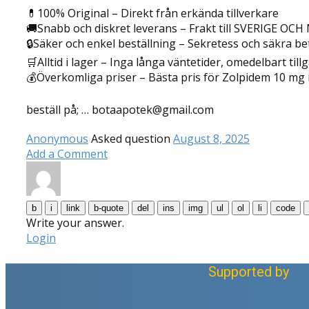
💊100% Original – Direkt från erkända tillverkare
🚚Snabb och diskret leverans – Frakt till SVERIGE OC
🔒Säker och enkel beställning – Sekretess och säkra 
🛒Alltid i lager – Inga långa väntetider, omedelbart till
💰Överkomliga priser – Bästa pris för Zolpidem 10 
beställ på; … botaapotek@gmail.com
Anonymous
Asked question
August 8, 2025
Add a Comment
Write your answer.
Login
Supported by