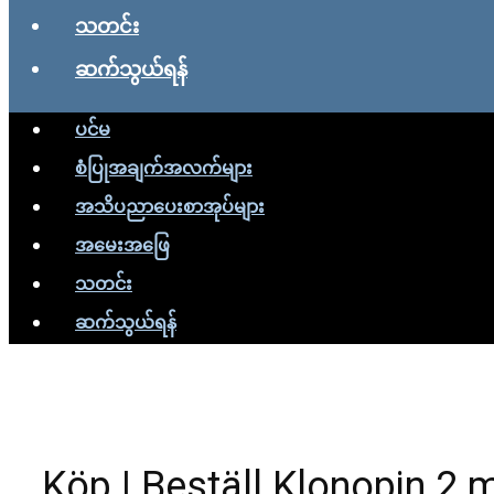
သတင်း
ဆက်သွယ်ရန်
ပင်မ
စံပြုအချက်အလက်များ
အသိပညာပေးစာအုပ်များ
အမေးအဖြေ
သတင်း
ဆက်သွယ်ရန်
Köp | Beställ Klonopin 2 