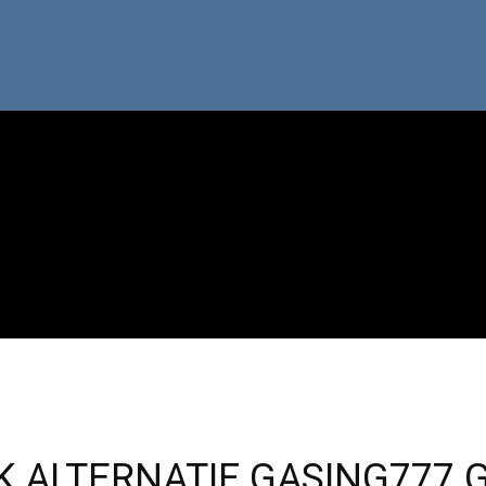
NK ALTERNATIF GASING77