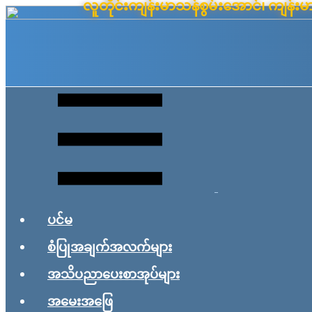
လူတိုင်းကျန်းမာသန်စွမ်းအောင်၊ ကျန
Skip
to
content
ပင်မ
စံပြုအချက်အလက်များ
အသိပညာပေးစာအုပ်များ
အမေးအဖြေ