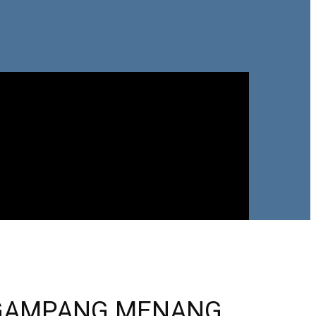
7 GAMPANG MENANG