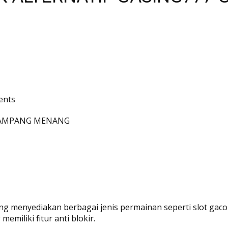
nts
 GAMPANG MENANG
g menyediakan berbagai jenis permainan seperti slot gacor,
iliki fitur anti blokir.