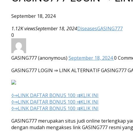
September 18, 2024
1.12K views
September 18, 2024
Diseases
GASING777
0
GASING777 (anonymous)
September 18, 2024
0
Comme
GASING777 LOGIN ⇒ LINK ALTERNATIF GASING777
◊⇒LINK DAFTAR BONUS 100 ⇉KLIK INI
◊⇒LINK DAFTAR BONUS 100 ⇉KLIK INI
◊⇒LINK DAFTAR BONUS 100 ⇉KLIK INI
GASING777 merupakan situs judi online terlengkap yan
dengan mudah mengakses link GASING777 resmi yang mem