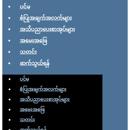
ပင်မ
စံပြုအချက်အလက်များ
အသိပညာပေးစာအုပ်များ
အမေးအဖြေ
သတင်း
ဆက်သွယ်ရန်
ပင်မ
စံပြုအချက်အလက်များ
အသိပညာပေးစာအုပ်များ
အမေးအဖြေ
သတင်း
ဆက်သွယ်ရန်