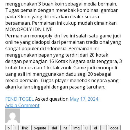
menggunakan 3 buah koin sebagai media bermain.
Tugas pemain dengan menebak kombinasi gambar
pada 3 koin yang dilontarkan dealer secara
bersamaan. Permainan ini cukup mudah dimainkan.
MONOPOLY IDN LIVE
Permainan monopoly idn live ini salah satu game judi
online yang diadopsi dari permainan tradisional yang
sangat populer di Indonesia. Permainan ini
menggunakan papan yang terdiri dari 20 kotak
dengan pembagian 16 Kotak Negara asia tenggara, 3
kotak bonus dan 1 kotak zonk. Game judi monopoli
uang asli ini menggunakan dadu segi 20 sebagai
media bermain. Tugas player menebak negara yang
akan kalian singgahi dengan pasang taruhan.
FENDITOGEL
Asked question
May 17, 2024
Add a Comment