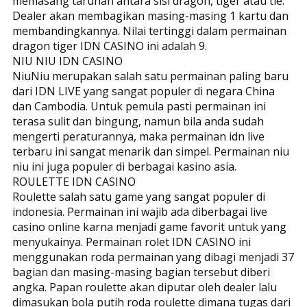
memasang taruhan antara sisi dragon, tiger atau tie.
Dealer akan membagikan masing-masing 1 kartu dan
membandingkannya. Nilai tertinggi dalam permainan
dragon tiger IDN CASINO ini adalah 9.
NIU NIU IDN CASINO
NiuNiu merupakan salah satu permainan paling baru
dari IDN LIVE yang sangat populer di negara China
dan Cambodia. Untuk pemula pasti permainan ini
terasa sulit dan bingung, namun bila anda sudah
mengerti peraturannya, maka permainan idn live
terbaru ini sangat menarik dan simpel. Permainan niu
niu ini juga populer di berbagai kasino asia.
ROULETTE IDN CASINO
Roulette salah satu game yang sangat populer di
indonesia. Permainan ini wajib ada diberbagai live
casino online karna menjadi game favorit untuk yang
menyukainya. Permainan rolet IDN CASINO ini
menggunakan roda permainan yang dibagi menjadi 37
bagian dan masing-masing bagian tersebut diberi
angka. Papan roulette akan diputar oleh dealer lalu
dimasukan bola putih roda roulette dimana tugas dari