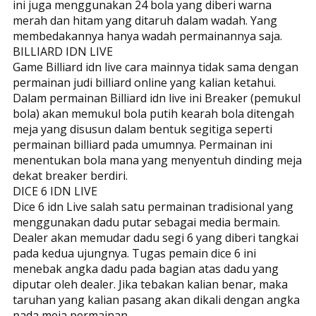
ini juga menggunakan 24 bola yang diberi warna
merah dan hitam yang ditaruh dalam wadah. Yang
membedakannya hanya wadah permainannya saja.
BILLIARD IDN LIVE
Game Billiard idn live cara mainnya tidak sama dengan
permainan judi billiard online yang kalian ketahui.
Dalam permainan Billiard idn live ini Breaker (pemukul
bola) akan memukul bola putih kearah bola ditengah
meja yang disusun dalam bentuk segitiga seperti
permainan billiard pada umumnya. Permainan ini
menentukan bola mana yang menyentuh dinding meja
dekat breaker berdiri.
DICE 6 IDN LIVE
Dice 6 idn Live salah satu permainan tradisional yang
menggunakan dadu putar sebagai media bermain.
Dealer akan memudar dadu segi 6 yang diberi tangkai
pada kedua ujungnya. Tugas pemain dice 6 ini
menebak angka dadu pada bagian atas dadu yang
diputar oleh dealer. Jika tebakan kalian benar, maka
taruhan yang kalian pasang akan dikali dengan angka
pada meja permainan.