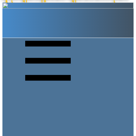
Skip
to
content