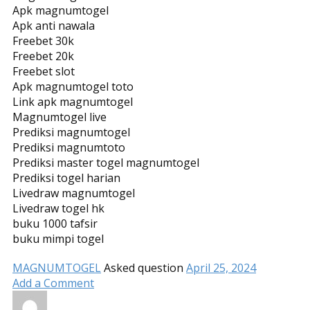
Apk magnumtogel
Apk anti nawala
Freebet 30k
Freebet 20k
Freebet slot
Apk magnumtogel toto
Link apk magnumtogel
Magnumtogel live
Prediksi magnumtogel
Prediksi magnumtoto
Prediksi master togel magnumtogel
Prediksi togel harian
Livedraw magnumtogel
Livedraw togel hk
buku 1000 tafsir
buku mimpi togel
MAGNUMTOGEL
Asked question
April 25, 2024
Add a Comment