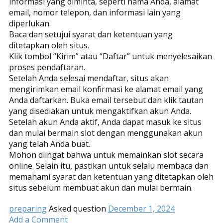
informasi yang diminta, seperti nama Anda, alamat
email, nomor telepon, dan informasi lain yang
diperlukan.
Baca dan setujui syarat dan ketentuan yang
ditetapkan oleh situs.
Klik tombol “Kirim” atau “Daftar” untuk menyelesaikan
proses pendaftaran.
Setelah Anda selesai mendaftar, situs akan
mengirimkan email konfirmasi ke alamat email yang
Anda daftarkan. Buka email tersebut dan klik tautan
yang disediakan untuk mengaktifkan akun Anda.
Setelah akun Anda aktif, Anda dapat masuk ke situs
dan mulai bermain slot dengan menggunakan akun
yang telah Anda buat.
Mohon diingat bahwa untuk memainkan slot secara
online. Selain itu, pastikan untuk selalu membaca dan
memahami syarat dan ketentuan yang ditetapkan oleh
situs sebelum membuat akun dan mulai bermain.
preparing
Asked question
December 1, 2024
Add a Comment