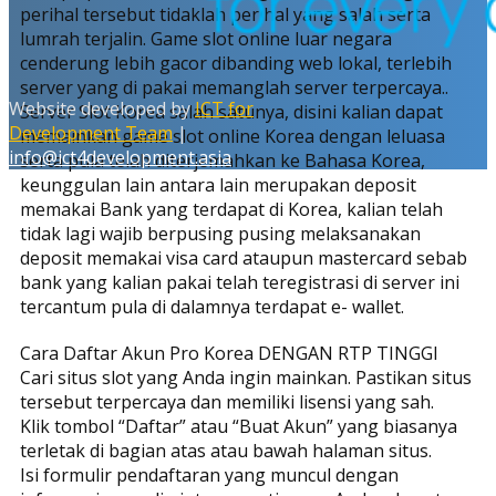
perihal tersebut tidaklah perihal yang salah serta
lumrah terjalin. Game slot online luar negara
cenderung lebih gacor dibanding web lokal, terlebih
server yang di pakai memanglah server terpercaya..
Website developed by
ICT for
Server Slot Korea salah satunya, disini kalian dapat
Development Team
|
memainkan game slot online Korea dengan leluasa
info@ict4development.asia
serta pula telah diterjemahkan ke Bahasa Korea,
keunggulan lain antara lain merupakan deposit
memakai Bank yang terdapat di Korea, kalian telah
tidak lagi wajib berpusing pusing melaksanakan
deposit memakai visa card ataupun mastercard sebab
bank yang kalian pakai telah teregistrasi di server ini
tercantum pula di dalamnya terdapat e- wallet.
Cara Daftar Akun Pro Korea DENGAN RTP TINGGI
Cari situs slot yang Anda ingin mainkan. Pastikan situs
tersebut terpercaya dan memiliki lisensi yang sah.
Klik tombol “Daftar” atau “Buat Akun” yang biasanya
terletak di bagian atas atau bawah halaman situs.
Isi formulir pendaftaran yang muncul dengan