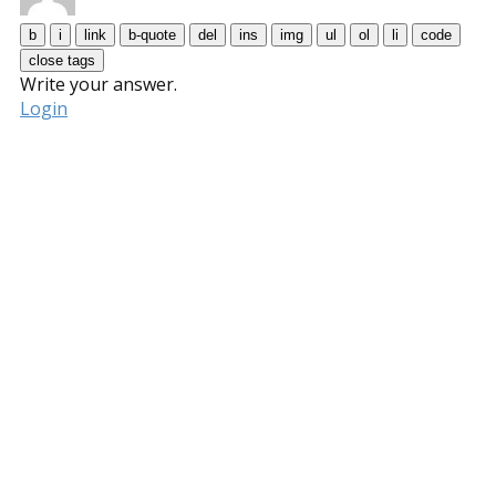
Write your answer.
Login