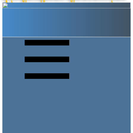
Skip
to
content