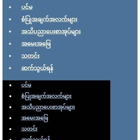
ပင်မ
စံပြုအချက်အလက်များ
အသိပညာပေးစာအုပ်များ
အမေးအဖြေ
သတင်း
ဆက်သွယ်ရန်
ပင်မ
စံပြုအချက်အလက်များ
အသိပညာပေးစာအုပ်များ
အမေးအဖြေ
သတင်း
ဆက်သွယ်ရန်