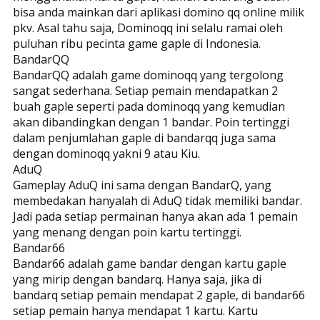
bisa anda mainkan dari aplikasi domino qq online milik
pkv. Asal tahu saja, Dominoqq ini selalu ramai oleh
puluhan ribu pecinta game gaple di Indonesia.
BandarQQ
BandarQQ adalah game dominoqq yang tergolong
sangat sederhana. Setiap pemain mendapatkan 2
buah gaple seperti pada dominoqq yang kemudian
akan dibandingkan dengan 1 bandar. Poin tertinggi
dalam penjumlahan gaple di bandarqq juga sama
dengan dominoqq yakni 9 atau Kiu.
AduQ
Gameplay AduQ ini sama dengan BandarQ, yang
membedakan hanyalah di AduQ tidak memiliki bandar.
Jadi pada setiap permainan hanya akan ada 1 pemain
yang menang dengan poin kartu tertinggi.
Bandar66
Bandar66 adalah game bandar dengan kartu gaple
yang mirip dengan bandarq. Hanya saja, jika di
bandarq setiap pemain mendapat 2 gaple, di bandar66
setiap pemain hanya mendapat 1 kartu. Kartu