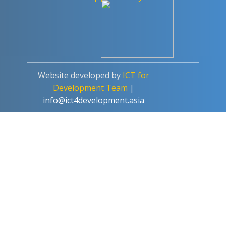
Website developed by
ICT for
Development Team
|
info@ict4development.asia