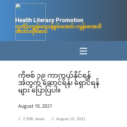
Health Litera​cy ​Promotion
လူတိုင်းကျန်းမာသန်စွမ်းအောင်၊ ကျန်းမာအသိ
အလင်းကိုဆောင်
ကိုဗစ် ၁၉ ကာကွယ်နိုင်ရန်
အတွက် ဆောင်ရန်၊ ရှောင်ရန်
များ ပြောပြပါ။
August 10, 2021
2.58K views
August 10, 2021