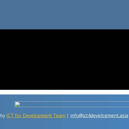
 by
ICT for Development Team
|
info@ict4development.asia