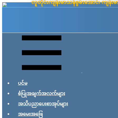
လူတိုင်းကျန်းမာသန်စွမ်းအောင်၊ ကျန
Skip
to
content
ပင်မ
စံပြုအချက်အလက်များ
အသိပညာပေးစာအုပ်များ
အမေးအဖြေ