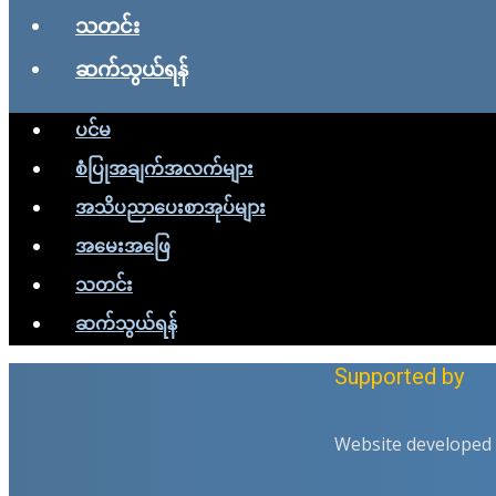
သတင်း
ဆက်သွယ်ရန်
ပင်မ
စံပြုအချက်အလက်များ
အသိပညာပေးစာအုပ်များ
အမေးအဖြေ
သတင်း
ဆက်သွယ်ရန်
Supported by
Website developed