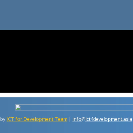
 by
ICT for Development Team
|
info@ict4development.asia