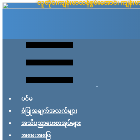
လူတိုင်းကျန်းမာသန်စွမ်းအောင်၊ ကျန
Skip
to
content
ပင်မ
စံပြုအချက်အလက်များ
အသိပညာပေးစာအုပ်များ
အမေးအဖြေ