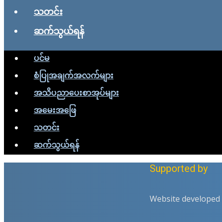
သတင်း
ဆက်သွယ်ရန်
ပင်မ
စံပြုအချက်အလက်များ
အသိပညာပေးစာအုပ်များ
အမေးအဖြေ
သတင်း
ဆက်သွယ်ရန်
Supported by
Website developed