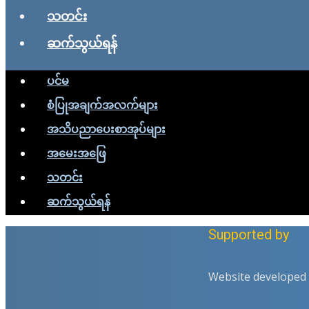
သတင်း
ဆက်သွယ်ရန်
ပင်မ
စံပြုအချက်အလက်များ
အသိပညာပေးစာအုပ်များ
အမေးအဖြေ
သတင်း
ဆက်သွယ်ရန်
Supported by
Website developed