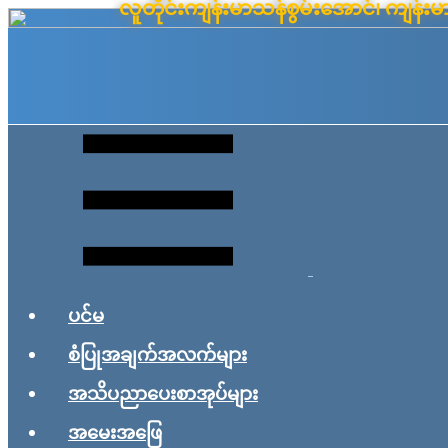
လူတိုင်းကျန်းမာသန်စွမ်းအောင်၊ ကျန
Skip
to
content
ပင်မ
စံပြုအချက်အလက်များ
အသိပညာပေးစာအုပ်များ
အမေးအဖြေ