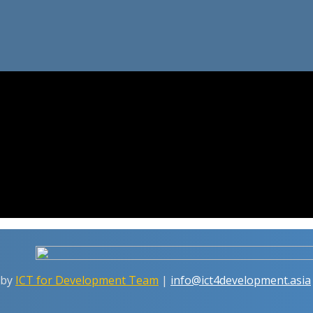
 by
ICT for Development Team
|
info@ict4development.asia