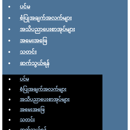
ပင်မ
စံပြုအချက်အလက်များ
အသိပညာပေးစာအုပ်များ
အမေးအဖြေ
သတင်း
ဆက်သွယ်ရန်
ပင်မ
စံပြုအချက်အလက်များ
အသိပညာပေးစာအုပ်များ
အမေးအဖြေ
သတင်း
ဆက်သွယ်ရန်