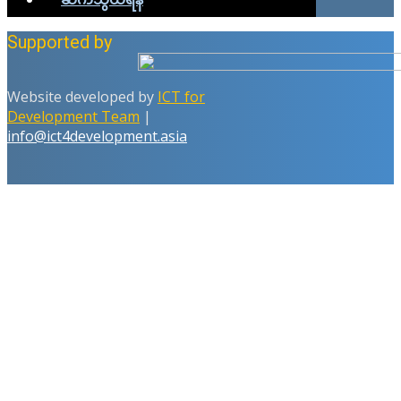
Supported by
Website developed by
ICT for
Development Team
|
info@ict4development.asia